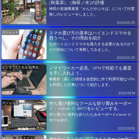
(秋葉原)、(御茶ノ水)の評価
神田の老舗蕎麦屋「かんだやぶそば」について忖度
無しのレビューをしました。
2020.10.25
ガジェット
スマホ選び方の基本はハイエンドスマホを
買うべし。その理由を紹介
なぜハイエンドスマホを購入する必要があるのか？
その理由について考察してみました。
2020.10.25
ビジネス&スキル
効率化
ノマドワーカー必見。VPNで何処でも書斎
を手に入れよう。
事務所（家）の環境を仮想的に外で利用可能なVPN
を利用した仕事について紹介します。
2020.10.14
ガジェット
持ち運び便利なクールな折り畳みキーボー
ド：iclever IC-BK11をレビューする。
持ち運びに便利な折りたたみキーボードiclever IC-
BK11を紹介。
2020.10.10
サーバー構築
テクノロジー
使わなくなったPCのファイルサーバー化に