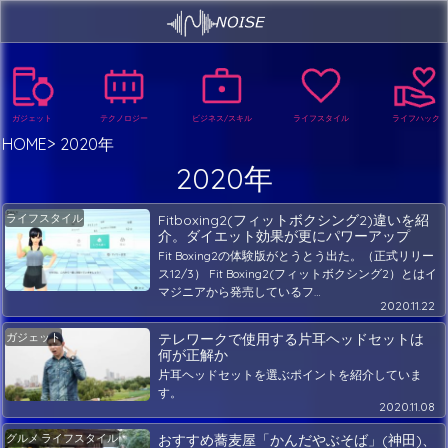
ガジェット
テクノロジー
ビジネス/スキル
ライフスタイル
ライフハック
HOME
2020年
2020年
ライフスタイル
Fitboxing2(フィットボクシング2)違いを紹
介。ダイエット効果が更にパワーアップ
Fit Boxing2の体験版がとうとう出た。（正式リリー
ス12/3） Fit Boxing2(フィットボクシング2）とはイ
マジニアから発売しているフ…
2020.11.22
ガジェット
テレワークで使用する片耳ヘッドセットは
何が正解か
片耳ヘッドセットを選ぶポイントを紹介していま
す。
2020.11.08
グルメ
ライフスタイル
おすすめ蕎麦屋「かんだやぶそば」(神田)、