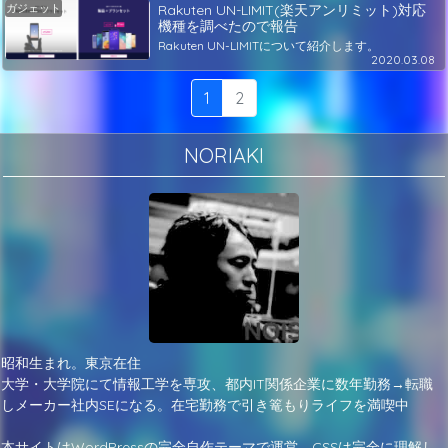
ガジェット
Rakuten UN-LIMIT(楽天アンリミット)対応
機種を調べたので報告
Rakuten UN-LIMITについて紹介します。
2020.03.08
1
2
NORIAKI
昭和生まれ。東京在住
大学・大学院にて情報工学を専攻、都内IT関係企業に数年勤務→転職
しメーカー社内SEになる。在宅勤務で引き篭もりライフを満喫中
本サイトはWordPressの完全自作テーマで運営。CSSは完全に理解し