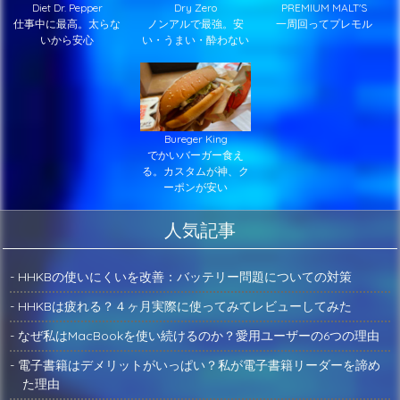
Diet Dr. Pepper
Dry Zero
PREMIUM MALT'S
仕事中に最高。太らな
ノンアルで最強。安
一周回ってプレモル
いから安心
い・うまい・酔わない
Bureger King
でかいバーガー食え
る。カスタムが神、ク
ーポンが安い
人気記事
- HHKBの使いにくいを改善：バッテリー問題についての対策
- HHKBは疲れる？４ヶ月実際に使ってみてレビューしてみた
- なぜ私はMacBookを使い続けるのか？愛用ユーザーの6つの理由
- 電子書籍はデメリットがいっぱい？私が電子書籍リーダーを諦め
た理由