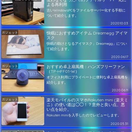
よる再利用
古いWindowsPCをファイルサーバー化する手順に
ついて紹介します。
2020.10.03
ガジェット
快眠におすすめアイテム Dreamegg アイマ
スク
快眠の助けとなるアイマスク」Dreamegg」につい
て紹介します。
2020.06.17
ガジェット
おすすめ卓上扇風機：ハンズフリーファン
（TP-HFF01-W）
オフィス利用にプライベートに便利な卓上扇風機を
紹介します。
2020.06.11
ガジェット
楽天モバイルのスマホRakuten mini (楽天ミ
ニ）の使い道は◯◯！？意外と良い点、悪
い点を紹介。
Rakuten miniを入手したのでレビューします。
2020.05.31