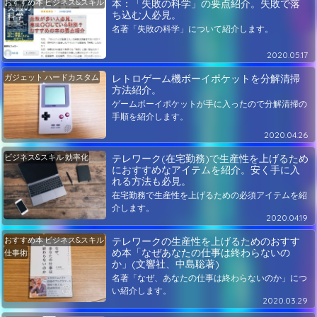
おすすめ本
ビジネス&スキル
本：「失敗の科学」の要点紹介。失敗で落
ち込む人必見。
名著「失敗の科学」について紹介します。
2020.05.17
ガジェット
ハードカスタム
レトロゲーム機ボーイポケットを分解清掃
方法紹介。
ゲームボーイポケットが手に入ったので分解清掃の
手順を紹介します。
2020.04.26
ビジネス&スキル
効率化
テレワーク(在宅勤務)で生産性を上げるため
におすすめなアイテムを紹介。安く手に入
れる方法も必見。
在宅勤務で生産性を上げるための必須アイテムを紹
介します。
2020.04.19
おすすめ本
ビジネス&スキル
テレワークの生産性を上げるためのおすす
め本「なぜあなたの仕事は終わらないの
仕事術
か」(文響社、中島聡著)
名著「なぜ、あなたの仕事は終わらないのか」につ
い紹介します。
2020.03.29