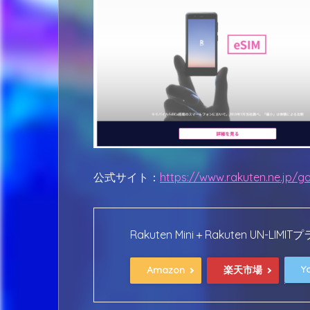
公式サイト：
https://www.rakuten.ne.jp/go
Rakuten Mini＋Rakuten UN-
Y
Amazon
楽天市場