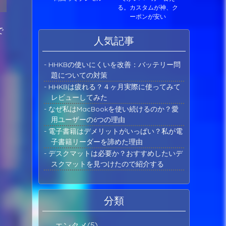
る。カスタムが神、ク
ーポンが安い
で
人気記事
- HHKBの使いにくいを改善：バッテリー問
題についての対策
- HHKBは疲れる？４ヶ月実際に使ってみて
レビューしてみた
- なぜ私はMacBookを使い続けるのか？愛
用ユーザーの6つの理由
- 電子書籍はデメリットがいっぱい？私が電
子書籍リーダーを諦めた理由
- デスクマットは必要か？おすすめしたいデ
スクマットを見つけたので紹介する
分類
エンタメ(5)