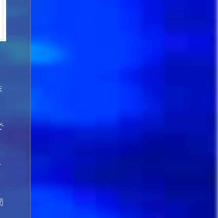
ま
で
を
聞