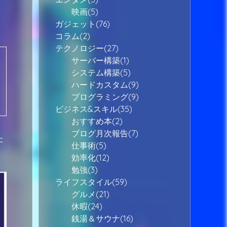
映画(5)
ガジェット(76)
コラム(2)
テクノロジー(27)
サーバー構築(1)
システム構築(5)
ハードカスタム(9)
プログラミング(9)
ビジネス&スキル(35)
おすすめ本(2)
ブログ月次報告(7)
た
仕事術(5)
。
効率化(12)
勉強(3)
ライフスタイル(59)
グルメ(21)
休暇(24)
銭湯＆サウナ(16)