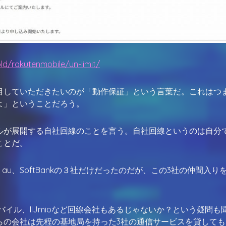
ld/rakutenmobile/un-limit/
目していただきたいのが「動作保証」という言葉だ。これはつ
よ」ということだろう。
ルが展開する自社回線のことを言う。自社回線というのは自分
ことだ。
u、SoftBankの３社だけだったのだが、この3社の仲間入り
バイル、IIJmioなど回線会社もあるじゃないか？という疑問も
らの会社は先程の基地局を持った3社の通信サービスを貸しても