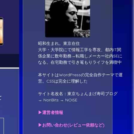
昭和生まれ。東京在住
大学・大学院にて情報工学を専攻、都内IT関
係企業に数年勤務→転職しメーカー社内SEに
なる。在宅勤務で引き篭もりライフを満喫中
本サイトはWordPressの完全自作テーマで運
営。CSSは完全に理解した
サイト名改名：東京ちょんまげ寿司ブログ
て
→ NoriBits → NOISE
▶運営者情報
▶お問い合わせ(レビュー依頼など)