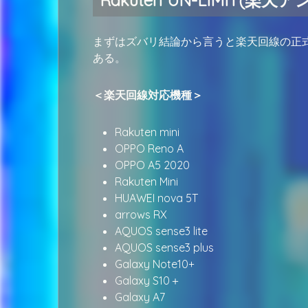
まずはズバリ結論から言うと楽天回線の正
ある。
＜楽天回線対応機種＞
Rakuten mini
OPPO Reno A
OPPO A5 2020
Rakuten Mini
HUAWEI nova 5T
arrows RX
AQUOS sense3 lite
AQUOS sense3 plus
Galaxy Note10+
Galaxy S10＋
Galaxy A7