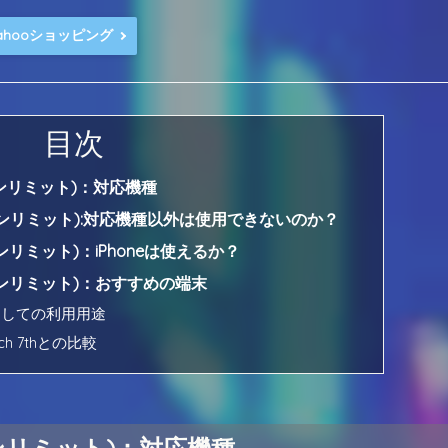
ahooショッピング
目次
(楽天アンリミット)：対応機種
IT(楽天アンリミット):対応機種以外は使用できないのか？
(楽天アンリミット)：iPhoneは使えるか？
T(楽天アンリミット)：おすすめの端末
ブ機としての利用用途
ouch 7thとの比較
楽天アンリミット)：対応機種