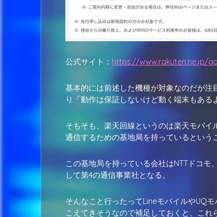
公式サイト：
https://www.rakuten.ne.jp/go
基本的には前述した機種が対象なのだが注
り「動作は保証しないけど動く端末もある
そもそも、楽天回線というのは楽天モバイ
通信するための基地局を持っているという
この基地局を持っている会社はNTTドコモ、a
して第4の通信事業社となる。
そんなこと行ったってLineモバイルやUQモ
こえてきそうなので補足しておくと、これ