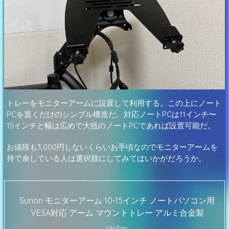
トレーをモニターアームに設置して利用する。この上にノート
PCを置くだけのシンプル構造だ。対応ノートPCは11インチ〜
15インチと幅は広めで大抵のノートPCであれば設置可能だ。
お値段も3,000円しないくらいお手頃なのでモニターアームを
持て余している人は選択肢にしてみてはいかがだろうか。
Sunon モニターアーム 10-15インチ ノートパソコン用
VESA対応 アーム マウントトレー アルミ合金製
Vicllax