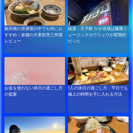
飯田橋の居酒屋の中でも特にお
銭湯：王子駅 かが浴場は爆風ミ
すすめ！老舗の大衆割烹三州屋
ュージックロウリュウが変態的
レビュー
だった
お金を使わない休日の過ごし方
1人の休日の過ごし方：平日でも
の提案
極上の時間を手に入れる方法