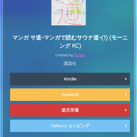
マンガ サ道~マンガで読むサウナ道~(1) (モーニ
ング KC)
created by
Rinker
講談社
Kindle
Amazon
楽天市場
Yahooショッピング