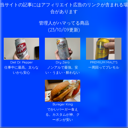
当サイトの記事にはアフィリエイト広告のリンクが含まれる場
合があります
管理人がハマってる商品
(23/10/09更新)
Diet Dr. Pepper
Dry Zero
PREMIUM MALT'S
仕事中に最高。太らな
ノンアルで最強。安
一周回ってプレモル
いから安心
い・うまい・酔わない
Bureger King
でかいバーガー食え
る。カスタムが神、ク
ーポンが安い