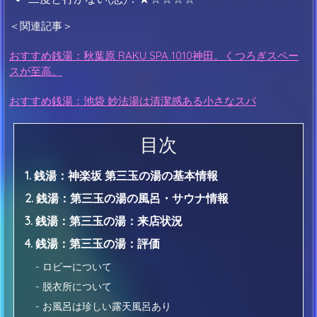
＜関連記事＞
おすすめ銭湯：秋葉原 RAKU SPA 1010神田。くつろぎスペー
スが至高。
おすすめ銭湯：池袋 妙法湯は清潔感ある小さなスパ
目次
1. 銭湯：神楽坂 第三玉の湯の基本情報
2. 銭湯：第三玉の湯の風呂・サウナ情報
3. 銭湯：第三玉の湯：来店状況
4. 銭湯：第三玉の湯：評価
- ロビーについて
- 脱衣所について
- お風呂は珍しい露天風呂あり