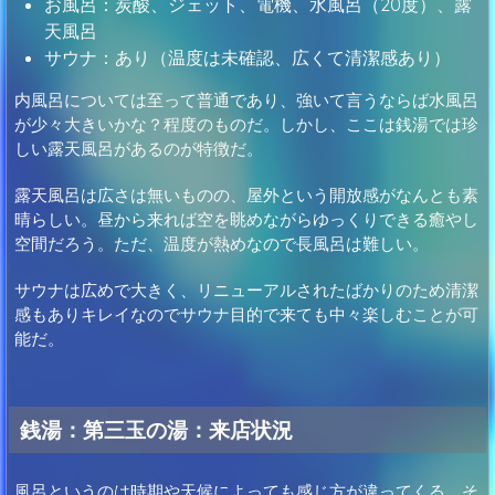
お風呂：炭酸、ジェット、電機、水風呂（20度）、露
天風呂
サウナ：あり（温度は未確認、広くて清潔感あり）
内風呂については至って普通であり、強いて言うならば水風呂
が少々大きいかな？程度のものだ。しかし、ここは銭湯では珍
しい露天風呂があるのが特徴だ。
露天風呂は広さは無いものの、屋外という開放感がなんとも素
晴らしい。昼から来れば空を眺めながらゆっくりできる癒やし
空間だろう。ただ、温度が熱めなので長風呂は難しい。
サウナは広めで大きく、リニューアルされたばかりのため清潔
感もありキレイなのでサウナ目的で来ても中々楽しむことが可
能だ。
銭湯：第三玉の湯：来店状況
風呂というのは時期や天候によっても感じ方が違ってくる。そ