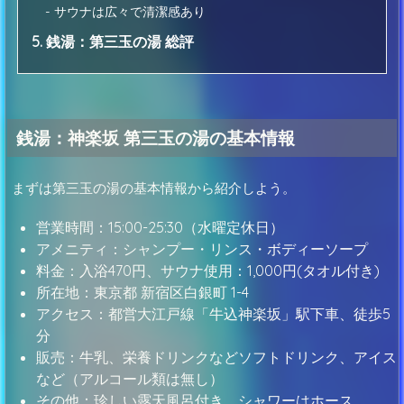
- サウナは広々で清潔感あり
5. 銭湯：第三玉の湯 総評
銭湯：神楽坂 第三玉の湯の基本情報
まずは第三玉の湯の基本情報から紹介しよう。
営業時間：15:00-25:30（水曜定休日）
アメニティ：シャンプー・リンス・ボディーソープ
料金：入浴470円、サウナ使用：1,000円(タオル付き)
所在地：東京都 新宿区白銀町 1-4
アクセス：都営大江戸線「牛込神楽坂」駅下車、徒歩5
分
販売：牛乳、栄養ドリンクなどソフトドリンク、アイス
など（アルコール類は無し）
その他：珍しい露天風呂付き、シャワーはホース、