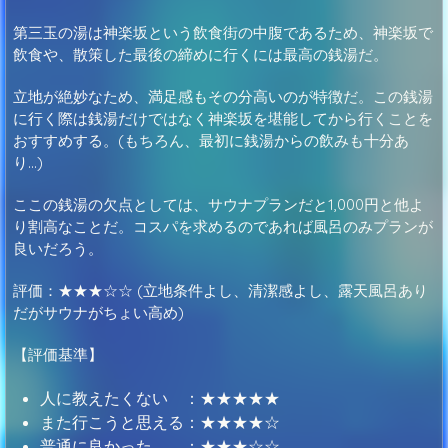
第三玉の湯は神楽坂という飲食街の中腹であるため、神楽坂で
飲食や、散策した最後の締めに行くには最高の銭湯だ。
立地が絶妙なため、満足感もその分高いのが特徴だ。この銭湯
に行く際は銭湯だけではなく神楽坂を堪能してから行くことを
おすすめする。(もちろん、最初に銭湯からの飲みも十分あ
り…)
ここの銭湯の欠点としては、サウナプランだと1,000円と他よ
り割高なことだ。コスパを求めるのであれば風呂のみプランが
良いだろう。
評価：★★★☆☆ (立地条件よし、清潔感よし、露天風呂あり
だがサウナがちょい高め)
【評価基準】
人に教えたくない ：★★★★★
また行こうと思える：★★★★☆
普通に良かった ：★★★☆☆