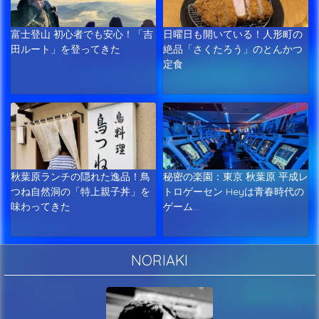
富士登山 初心者でも安心！「吉
日曜日も開いている！人形町の
田ルート」を登ってきた
絶品「さくたろう」のとんかつ
定食
秋葉原ランチの隠れた逸品！鳥
秘密の楽園：東京 秋葉原 平成レ
つね自然洞の「特上親子丼」を
トロゲーセン Heyは青春時代の
味わってきた
ゲーム…
NORIAKI