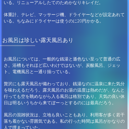
いる。リニューアルしたてのためかなりキレイだ。
体重計、テレビ、マッサージ機、ドライヤーなどが設定あれて
いる。ちなみにドライヤーは使うのに20円かかる。
お風呂は珍しい露天風呂あり
お風呂については、一般的な銭湯と遜色ない至って普通の広
さ。浴槽もそれほど広いわけではないが、炭酸風呂、ジェッ
ト、電機風呂と一通り揃っている。
贅沢にも露天風呂が備わっており、銭湯なのに温泉に来た気分
を味わえるだろう。露天風呂のお湯の温度は熱めだが、なんと
行っても空を眺めながら入る風呂は格別であり、天気の良い休
日は明るいうちから来てぼーっとするのには最高だろう。
風呂の混雑状況は、立地も良いこともあり、利用客が多く若干
落ち着かない雰囲気である。私の行った時間は風呂がかなりの
人で埋まっていた。