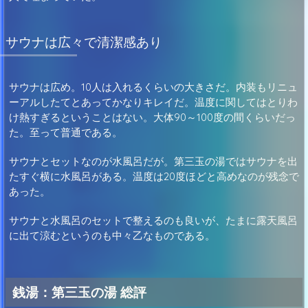
サウナは広々で清潔感あり
サウナは広め。10人は入れるくらいの大きさだ。内装もリニュ
ーアルしたてとあってかなりキレイだ。温度に関してはとりわ
け熱すぎるということはない。大体90～100度の間くらいだっ
た。至って普通である。
サウナとセットなのが水風呂だが。第三玉の湯ではサウナを出
たすぐ横に水風呂がある。温度は20度ほどと高めなのが残念で
あった。
サウナと水風呂のセットで整えるのも良いが、たまに露天風呂
に出て涼むというのも中々乙なものである。
銭湯：第三玉の湯 総評