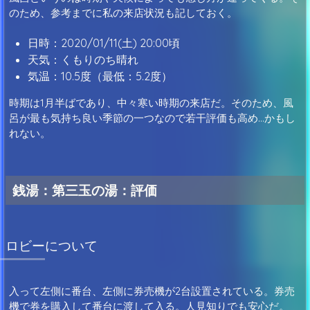
のため、参考までに私の来店状況も記しておく。
日時：2020/01/11(土) 20:00頃
天気：くもりのち晴れ
気温：10.5度（最低：5.2度）
時期は1月半ばであり、中々寒い時期の来店だ。そのため、風
呂が最も気持ち良い季節の一つなので若干評価も高め…かもし
れない。
銭湯：第三玉の湯：評価
ロビーについて
入って左側に番台、左側に券売機が2台設置されている。券売
機で券を購入して番台に渡して入る。人見知りでも安心だ。