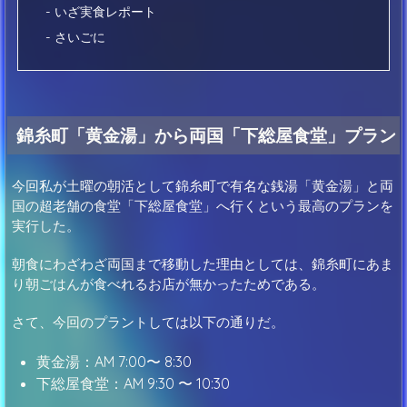
- いざ実食レポート
- さいごに
錦糸町「黄金湯」から両国「下総屋食堂」プラン
今回私が土曜の朝活として錦糸町で有名な銭湯「黄金湯」と両
国の超老舗の食堂「下総屋食堂」へ行くという最高のプランを
実行した。
朝食にわざわざ両国まで移動した理由としては、錦糸町にあま
り朝ごはんが食べれるお店が無かったためである。
さて、今回のプラントしては以下の通りだ。
黄金湯：AM 7:00〜 8:30
下総屋食堂：AM 9:30 〜 10:30