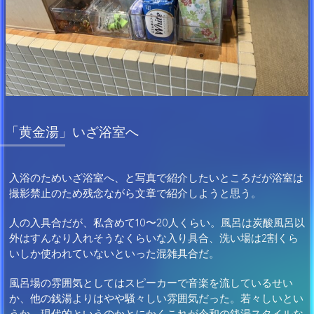
「黄金湯」いざ浴室へ
入浴のためいざ浴室へ、と写真で紹介したいところだが浴室は
撮影禁止のため残念ながら文章で紹介しようと思う。
人の入具合だが、私含めて10〜20人くらい。風呂は炭酸風呂以
外はすんなり入れそうなくらいな入り具合、洗い場は2割くら
いしか使われていないといった混雑具合だ。
風呂場の雰囲気としてはスピーカーで音楽を流しているせい
か、他の銭湯よりはやや騒々しい雰囲気だった。若々しいとい
うか、現代的というのかとにかくこれが令和の銭湯スタイルな