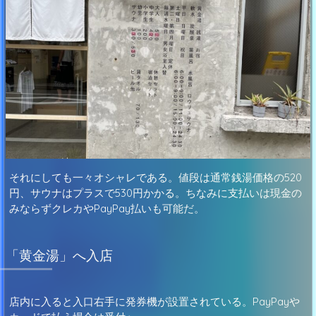
それにしても一々オシャレである。値段は通常銭湯価格の520
円、サウナはプラスで530円かかる。ちなみに支払いは現金の
みならずクレカやPayPay払いも可能だ。
「黄金湯」へ入店
店内に入ると入口右手に発券機が設置されている。PayPayや