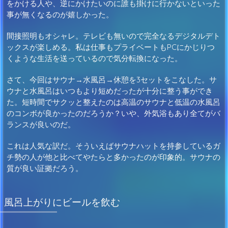
をかける人や、逆にかけたいのに誰も掛けに行かないといった
事が無くなるのが嬉しかった。
間接照明もオシャレ。テレビも無いので完全なるデジタルデト
ックスが楽しめる。私は仕事もプライベートもPCにかじりつ
くような生活を送っているので気分転換になった。
さて、今回はサウナ→水風呂→休憩を3セットをこなした。サ
ウナと水風呂はいつもより短めだったが十分に整う事ができ
た。短時間でサクッと整えたのは高温のサウナと低温の水風呂
のコンボが良かったのだろうか？いや、外気浴もあり全てがバ
ランスが良いのだ。
これは人気な訳だ。そういえばサウナハットを持参しているガ
チ勢の人が他と比べてやたらと多かったのが印象的。サウナの
質が良い証拠だろう。
風呂上がりにビールを飲む