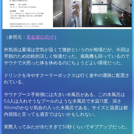
（参照元：
黄金湯公式HP
）
外気浴は夏場は空気が温くて微妙というのが相場だが、今回は
早朝のため比較的涼しく快適だった。扇風機も回っているので
サウナで火照った体を休めるのにちょうどよい環境だった。
ドリンクを冷やすクーラーボックスは行く途中の通路に配置さ
れている。
サウナブース手前側には大きい水風呂がある。この水風呂は
5,6人は入れそうなプールのような水風呂で水温13度、深さ
90cmのかなり気合の入った水風呂である。サイズと温度は都
内屈指と言っても過言ではないかもしれない。
実際入ってみたが冷たすぎて30秒くらいでギブアップだった。