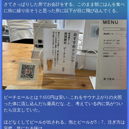
さてさっぱりした所でお会計をする。このまま朝ごはんを食べ
に街に繰り出そうと思った所に以下が目に飛び込んでくる。
ピーチエールとは？600円は安い…これをサウナ上がりの火照
った体に流し込んだら最高だな…と、考えている内に気がつい
たら注文していた。
ほどなくしてビールが出される。泡とビールが3：7、注ぎ方は
完璧。気になる味は…