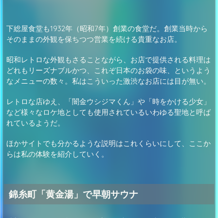
下総屋食堂も1932年（昭和7年）創業の食堂だ。創業当時から
そのままの外観を保ちつつ営業を続ける貴重なお店。
昭和レトロな外観もさることながら、お店で提供される料理は
どれもリーズナブルかつ、これぞ日本のお袋の味、というよう
なメニューの数々。私はこういった激渋なお店には目が無い。
レトロな店ゆえ、「闇金ウシジマくん」や「時をかける少女」
など様々なロケ地としても使用されているいわゆる聖地と呼ば
れているようだ。
ほかサイトでも分かるような説明はこれくらいにして、ここか
らは私の体験を紹介していく。
錦糸町「黄金湯」で早朝サウナ