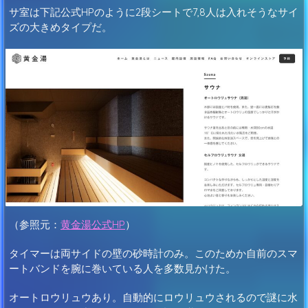
サ室は下記公式HPのように2段シートで7,8人は入れそうなサイ
ズの大きめタイプだ。
（参照元：
黄金湯公式HP
）
タイマーは両サイドの壁の砂時計のみ。このためか自前のスマ
ートバンドを腕に巻いている人を多数見かけた。
オートロウリュウあり。自動的にロウリュウされるので謎に水