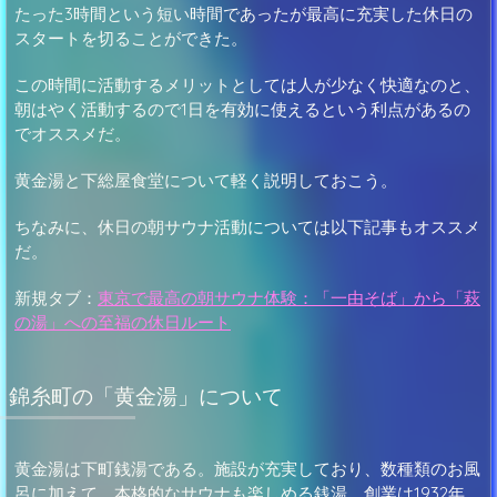
たった3時間という短い時間であったが最高に充実した休日の
スタートを切ることができた。
この時間に活動するメリットとしては人が少なく快適なのと、
朝はやく活動するので1日を有効に使えるという利点があるの
でオススメだ。
黄金湯と下総屋食堂について軽く説明しておこう。
ちなみに、休日の朝サウナ活動については以下記事もオススメ
だ。
新規タブ：
東京で最高の朝サウナ体験：「一由そば」から「萩
の湯」への至福の休日ルート
錦糸町の「黄金湯」について
黄金湯は下町銭湯である。施設が充実しており、数種類のお風
呂に加えて、本格的なサウナも楽しめる銭湯。創業は1932年