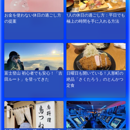
お金を使わない休日の過ごし方
1人の休日の過ごし方：平日でも
の提案
極上の時間を手に入れる方法
富士登山 初心者でも安心！「吉
日曜日も開いている！人形町の
田ルート」を登ってきた
絶品「さくたろう」のとんかつ
定食