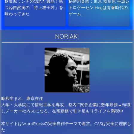
秋葉原ランチの隠れた逸品！鳥
秘密の楽園：東京 秋葉原 平成レ
つね自然洞の「特上親子丼」を
トロゲーセン Heyは青春時代の
味わってきた
ゲーム…
NORIAKI
昭和生まれ。東京在住
大学・大学院にて情報工学を専攻、都内IT関係企業に数年勤務→転職
しメーカー社内SEになる。在宅勤務で引き篭もりライフを満喫中
本サイトはWordPressの完全自作テーマで運営。CSSは完全に理解し
た