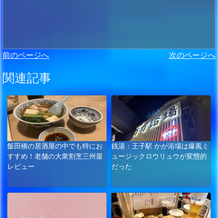
前のページへ
次のページへ
関連記事
飯田橋の居酒屋の中でも特にお
銭湯：王子駅 かが浴場は爆風ミ
すすめ！老舗の大衆割烹三州屋
ュージックロウリュウが変態的
レビュー
だった