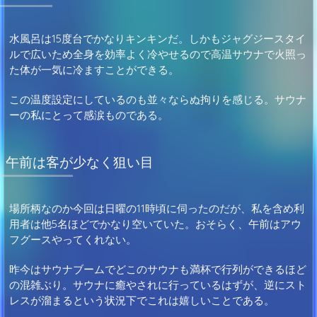
水風呂は15度台でかなりキンキンだ。しかもジャグジースタイ
ルで広いため全身を効率よく冷やせるので高温サウナで火照っ
た体が一気に冷ますことができる。
この温度設定にしているのも並々ならぬ拘りを感じる。サウナ
ーの私にとって感涙ものである。
午前は客が少なく狙い目
場所柄なのか今回は日曜の11時頃に伺ったのだが、私を含め利
用者は他5名ほどでかなり空いていた。おそらく、午前はアウ
フグースやってくれない。
昨今はサウナブームでどこのサウナも満杯で行列ができるほど
の混雑ぶり。サウナに癒やされに行っているはずが、逆にスト
レスが溜まるという状況下でこれは嬉しいことである。