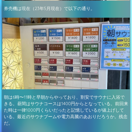
券売機は現在（23年5月現在）で以下の通り。
朝は6時〜11時と早朝からやっており、割安でサウナに入浴で
きる。昼間はサウナコースは1400円からとなっている。前回来
た時は一律1000円くらいだったと記憶しているが値上げして
いる。最近のサウナブームや電力高騰のあおりだろうか。残念
だ。