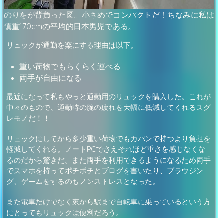
のりをが背負った図。小さめでコンパクトだ！ちなみに私は
慎重170cmの平均的日本男児である。
リュックが通勤を楽にする理由は以下。
重い荷物でもらくらく運べる
両手が自由になる
最近になって私もやっと通勤用のリュックを購入した。これが
中々のもので、通勤時の腕の疲れを大幅に低減してくれるスグ
レモノだ！！
リュックにしてから多少重い荷物でもカバンで持つより負担を
軽減してくれる。ノートPCでさえそれほど重さを感じなくな
るのだから驚きだ。また両手を利用できるようになるため両手
でスマホを持ってポチポチとブログを書いたり、ブラウジン
グ、ゲームをするのもノンストレスとなった。
また電車だけでなく家から駅まで自転車に乗っているという方
にとってもリュックは便利だろう。