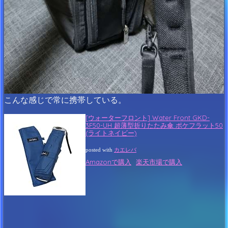
こんな感じで常に携帯している。
[ウォーターフロント] Water Front GKD-
3F50-UH 超薄型折りたたみ傘 ポケフラット50
(ライトネイビー)
posted with
カエレバ
Amazonで購入
楽天市場で購入