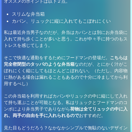
オススメのポイントは以下２点。
スリムな弁当箱
カバン、リュックに縦に入れてもこぼれにくい
私は最近弁当男子なのだが、弁当はカバンとは別にお弁当袋に
入れて持ち歩くことが多いと思う。これが中々手に持つのもス
トレスを感じてしまう。
そこで快適な通勤をするためにフードマンの登場だ。
こちらは
完全密閉型のタッパのような弁当箱
なのだが、とにかく汁がこ
ぼれにくく縦にしてもほとんどこぼれない。（ただし、内容物
に熱がある場合は漏れることもあるので十分に冷ましてから利
用するべし）
この弁当箱を利用すればカバンやリュックの中に縦にして入れ
て持ち運ぶことが可能となる。私はリュックとフードマンのコ
ンボにより弁当男子でありながら
荷物は全てリュックの中に入
れ、両手の自由を手に入れられるので
おすすめだ。
見た目もどうだろう？なかなかシンプルで無駄のないデザイン