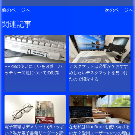
前のページへ
次のページへ
関連記事
HHKBの使いにくいを改善：バ
デスクマットは必要か？おすす
ッテリー問題についての対策
めしたいデスクマットを見つけ
たので紹介する
電子書籍はデメリットがいっぱ
なぜ私はMacBookを使い続ける
い？私が電子書籍リーダーを諦
のか？愛用ユーザーの6つの理由