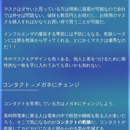
マスクはダサいと思っている方は簡単に脱着が可能なので会社
では外せば問題ない。値段も数百円とお得だし、お得用のマス
クを購入すればかなりお買い得で買うことが可能だ。
インフルエンザの蔓延する季節には予防にもなる。乾燥シーズ
ンには唇を乾燥から守ってくれる。とにかくマスクは優秀なの
だ！！
今やマスクもデザインも色々ある。他人と差をつけるために個
性的な一枚を手に入れてみても良いかも知れない。
コンタクト→メガネにチェンジ
コンタクトを常用している方はメガネにチェンジしよう。
長時間電車に乗る人は電車の中で瞑想や睡眠を取る人が多いだ
ろう。そこで気になるのが
コンタクトの乾燥
だ。コンタクトが
乾燥してカピカピになると朝からやる気が半減する。