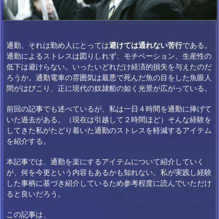
通勤、それは勤め人にとっては
避けては通れない苦行
である。
通勤によるストレスは図りしれず、モチベーション、生産性の
低下は避けらない。いったいどれだけ経済的損失を与えたのだ
ろうか。通勤電車の雰囲気は最悪で死んだ魚の目をした魚眼人
間がはびこり、正に現代の奴隷船の如く光景が広がっている。
前回の記事でも述べているが、私は一日４時間を通勤に捧げて
いた過去がある。（現在は引越して２時間ほど）そんな経験を
してきた私がたどり着いた通勤のストレスを軽減するアイテム
を紹介する。
本記事では、通勤を楽にするアイテムについて紹介していく
が、何を今更という内容もあるかも知れない。私が実践し経験
した事柄に基づき紹介しているため参考程度に読んでいただけ
ると良いだろう。
この記事は、