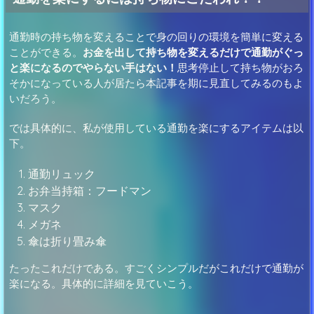
通勤時の持ち物を変えることで身の回りの環境を簡単に変える
ことができる。
お金を出して持ち物を変えるだけで通勤がぐっ
と楽になるのでやらない手はない！
思考停止して持ち物がおろ
そかになっている人が居たら本記事を期に見直してみるのもよ
いだろう。
では具体的に、私が使用している通勤を楽にするアイテムは以
下。
通勤リュック
お弁当持箱：フードマン
マスク
メガネ
傘は折り畳み傘
たったこれだけである。すごくシンプルだがこれだけで通勤が
楽になる。具体的に詳細を見ていこう。