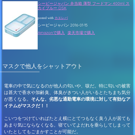
シービージャパン 弁当箱 薄型 フードマン 400ml ス
カイブルー DSK
posted with
カエレバ
シービージャパン 2016-01-15
Amazonで購入
楽天市場で購入
マスクで他人をシャットアウト
電車の中で気になるのが他人の匂いや、咳だ。特に匂いの被害
は甚大で香水や加齢臭、体臭がきつい人がいるとたちまち気分
が悪くなる。
そんな、劣悪な通勤電車の環境に対して有効なア
イテムがマスクだ！！
こいつをつけていればたとえ横にとてつもなく臭う人が居ても
あまり気にならなくなる。寝ていてよだれを垂らしてしまって
いたとしてもごまかすことが可能だ。