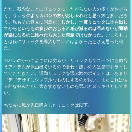
ただ、残念なことにリュックにしたがらない人の多くがおそら
く、
リュックよりカバンの方がおしゃれ
だと思う方も多いだろ
う。私もその意見に同意だ。
しかし、一度リュックに手を出し
てからというもの多少のおしゃれ感が減るのは否めないが通勤
が楽になるのに比べたら大した問題ではなかった。
むしろもっ
とは役にリュックを導入していればよかったとさえ思った程
だ。
カバンのかっこよさには劣るが、リュックもでスーツにも似合
うアイテムが沢山出ているので食わず嫌いの人は是非トライし
ていただきたい。通勤リュックを選ぶ際のポイントは、あまり
ゴテゴテせずにシンプルなものにするのが良い。またこれは個
人的な好みだが、大きすぎないものを選ぶとスッキリとして良
い。
ちなみに私が先日購入したリュックは以下。