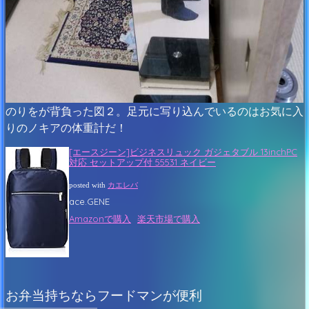
のりをが背負った図２。足元に写り込んでいるのはお気に入
りのノキアの体重計だ！
[エースジーン]ビジネスリュック ガジェタブル 13inchPC
対応 セットアップ付 55531 ネイビー
posted with
カエレバ
ace.GENE
Amazonで購入
楽天市場で購入
お弁当持ちならフードマンが便利