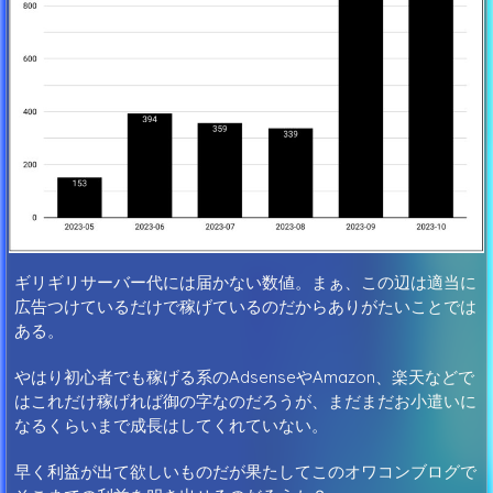
ギリギリサーバー代には届かない数値。まぁ、この辺は適当に
広告つけているだけで稼げているのだからありがたいことでは
ある。
やはり初心者でも稼げる系のAdsenseやAmazon、楽天などで
はこれだけ稼げれば御の字なのだろうが、まだまだお小遣いに
なるくらいまで成長はしてくれていない。
早く利益が出て欲しいものだが果たしてこのオワコンブログで