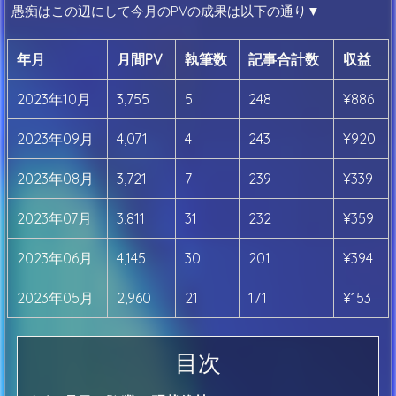
愚痴はこの辺にして今月のPVの成果は以下の通り▼
年月
月間PV
執筆数
記事合計数
収益
2023年10月
3,755
5
248
¥886
2023年09月
4,071
4
243
¥920
2023年08月
3,721
7
239
¥339
2023年07月
3,811
31
232
¥359
2023年06月
4,145
30
201
¥394
2023年05月
2,960
21
171
¥153
目次