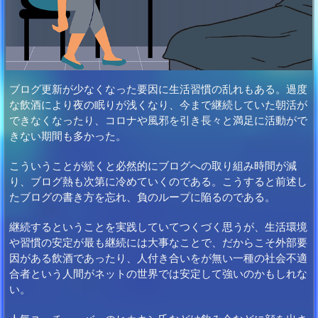
ブログ更新が少なくなった要因に生活習慣の乱れもある。過度
な飲酒により夜の眠りが浅くなり、今まで継続していた朝活が
できなくなったり、コロナや風邪を引き長々と満足に活動がで
きない期間も多かった。
こういうことが続くと必然的にブログへの取り組み時間が減
り、ブログ熱も次第に冷めていくのである。こうすると前述し
たブログの書き方を忘れ、負のループに陥るのである。
継続するということを実践していてつくづく思うが、生活環境
や習慣の安定が最も継続には大事なことで、だからこそ外部要
因がある飲酒であったり、人付き合いをが無い一種の社会不適
合者という人間がネットの世界では安定して強いのかもしれな
い。