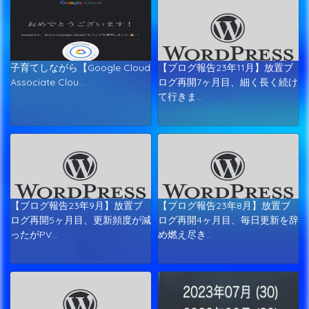
子育てしながら【Google Cloud
【ブログ報告23年11月】放置ブ
Associate Clou…
ログ再開7ヶ月目、細く長く続け
て行きま…
【ブログ報告23年9月】放置ブ
【ブログ報告23年8月】放置ブ
ログ再開5ヶ月目、更新頻度が減
ログ再開4ヶ月目、毎日更新を辞
ったがPV…
め燃え尽き…