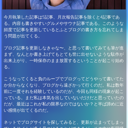
今月執筆した記事は5記事、月次報告記事を除くと4記事であ
る。内容も書きやすいグルメやサウナ記事である。このような
頻度で記事を更新しているとふとブログの書き方を忘れてしま
う問題が出てくる。
ブログ記事を更新しなきゃな〜、と思って書いてみても筆が進
まず、なんとか書き上げてもとても世に出せないような駄作が
出来上がり、一時保存のまま放置するということが起こり始め
る。
こうなってくると負のループでブログってどうやって書いてた
か分からなくなり、ブログから遠ざかって行くのだ。私は数年
前に一度それを経験しているのだが、今回も同様の現象が起こ
っている。まだ私は本気を出していないだけだと思っていたの
だが、最近はこれが私の限界なのではないか？と半ば諦めに近
い感情が出てくるのだ。
ネットでブログサイトを探してみると、更新が止まってしまっ