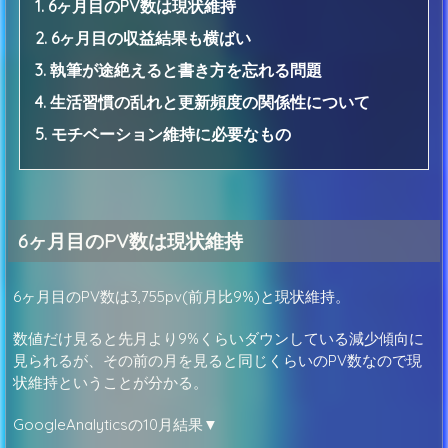
1. 6ヶ月目のPV数は現状維持
2. 6ヶ月目の収益結果も横ばい
3. 執筆が途絶えると書き方を忘れる問題
4. 生活習慣の乱れと更新頻度の関係性について
5. モチベーション維持に必要なもの
6ヶ月目のPV数は現状維持
6ヶ月目のPV数は3,755pv(前月比9%)と現状維持。
数値だけ見ると先月より9%くらいダウンしている減少傾向に
見られるが、その前の月を見ると同じくらいのPV数なので現
状維持ということが分かる。
GoogleAnalyticsの10月結果▼