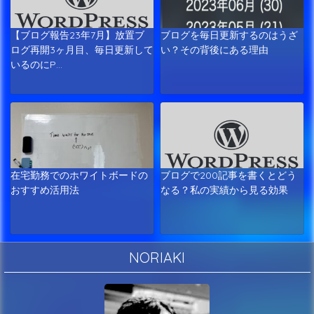
【ブログ報告23年7月】放置ブ
ブログを毎日更新するのはうざ
ログ再開3ヶ月目、毎日更新して
い？その背後にある理由
いるのにP…
在宅勤務でのホワイトボードの
ブログで200記事を書くとどう
おすすめ活用法
なる？私の実績から見る効果
NORIAKI